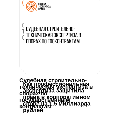
Подпишитесь на
наш телеграм-
канал там мы
рассказываем об
экспертизе и
судебной практике
Подписаться