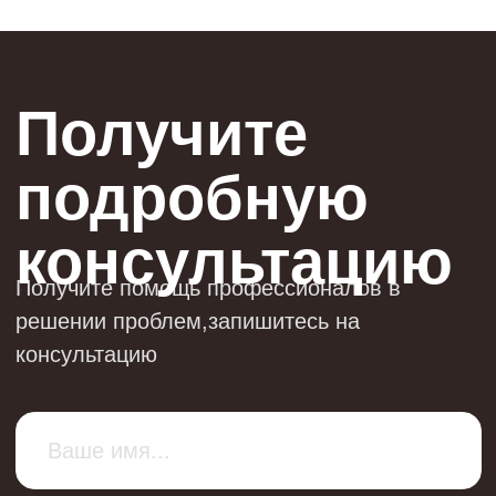
Получите
консультацию
8 800 201 91 99
main@oexpro.ru
Мы находимся по адресу: г. Ижевск, ул.
Вадима Сивкова, д. 150, офис 405 (4 этаж)
Режим работы: пн-чт с 09.00 до 18.00, пт с 9.00
до 17.00, сб-вс выходной
Политика конфиденциальности
Остались вопросы —
cпросите в мессенджере
ООО "ОЭКСПРО"
ОГРН 1251800002112